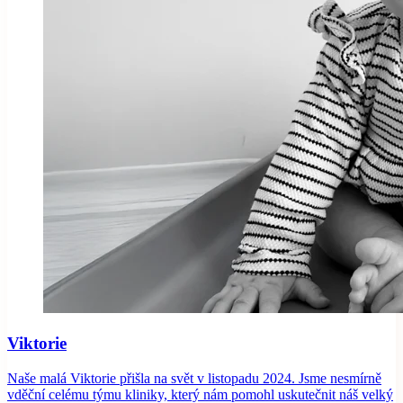
Viktorie
Naše malá Viktorie přišla na svět v listopadu 2024. Jsme nesmírně
vděční celému týmu kliniky, který nám pomohl uskutečnit náš velký