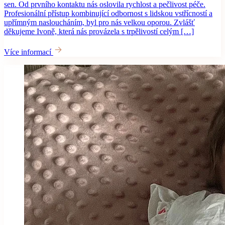
sen. Od prvního kontaktu nás oslovila rychlost a pečlivost péče.
Profesionální přístup kombinující odbornost s lidskou vstřícností a
upřímným nasloucháním, byl pro nás velkou oporou. Zvlášť
děkujeme Ivoně, která nás provázela s trpělivostí celým […]
Více informací