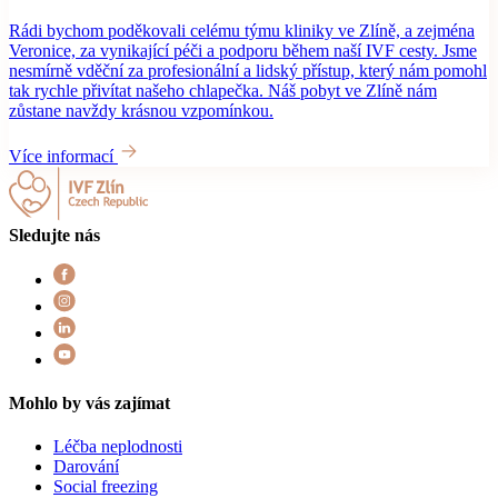
Rádi bychom poděkovali celému týmu kliniky ve Zlíně, a zejména
Veronice, za vynikající péči a podporu během naší IVF cesty. Jsme
nesmírně vděční za profesionální a lidský přístup, který nám pomohl
tak rychle přivítat našeho chlapečka. Náš pobyt ve Zlíně nám
zůstane navždy krásnou vzpomínkou.
Více informací
Sledujte nás
Mohlo by vás zajímat
Léčba neplodnosti
Darování
Social freezing