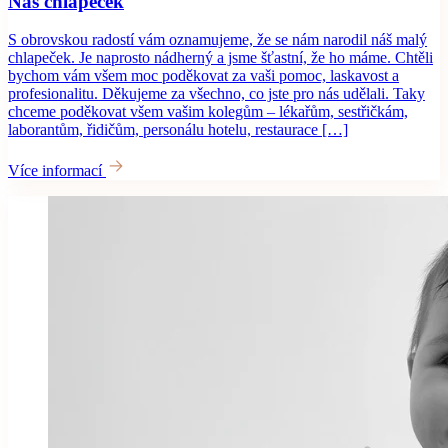
Náš chlapeček
S obrovskou radostí vám oznamujeme, že se nám narodil náš malý
chlapeček. Je naprosto nádherný a jsme šťastní, že ho máme. Chtěli
bychom vám všem moc poděkovat za vaši pomoc, laskavost a
profesionalitu. Děkujeme za všechno, co jste pro nás udělali. Taky
chceme poděkovat všem vašim kolegům – lékařům, sestřičkám,
laborantům, řidičům, personálu hotelu, restaurace […]
Více informací