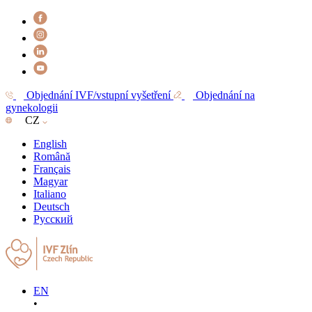
Objednání IVF/vstupní vyšetření
Objednání na
gynekologii
CZ
English
Română
Français
Magyar
Italiano
Deutsch
Русский
EN
•