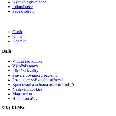
Gynekologická péče
Intimní péče
Péče o zdraví
Ceník
O nás
Kontakt
Další
Vnitřní řád kliniky
Výroční zprávy
Příručka kvality
Práva a povinnosti pacientů
Postup pro vyřizování stížností
Zpracování a ochrana osobních údajů
Nastavení cookies
Mapa webu
Hotel Tomášov
© by DFMG