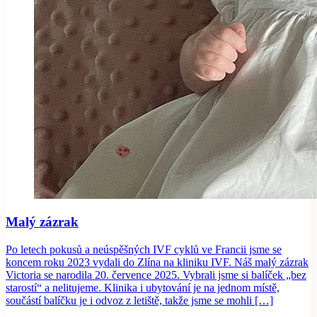
Malý zázrak
Po letech pokusů a neúspěšných IVF cyklů ve Francii jsme se
koncem roku 2023 vydali do Zlína na kliniku IVF. Náš malý zázrak
Victoria se narodila 20. července 2025. Vybrali jsme si balíček „bez
starostí“ a nelitujeme. Klinika i ubytování je na jednom místě,
součástí balíčku je i odvoz z letiště, takže jsme se mohli […]