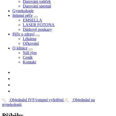
Darování vajíček
Darování spermií
Gynekologie
Intimní péče
EMSELLA
LASER FOTONA
Dárkové poukazy
Péče o zdraví
Lékárna
Očkování
O klinice
Náš tým
Ceník
Kontakt
Objednání IVF/vstupní vyšetření
Objednání na
gynekologii
Příběhy