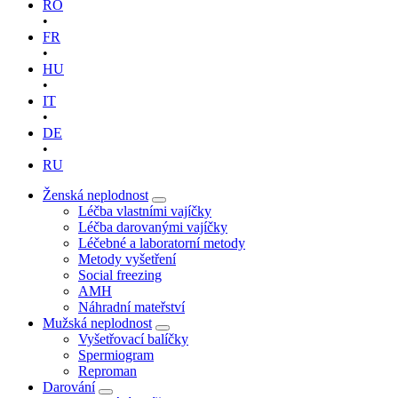
RO
•
FR
•
HU
•
IT
•
DE
•
RU
Ženská neplodnost
Léčba vlastními vajíčky
Léčba darovanými vajíčky
Léčebné a laboratorní metody
Metody vyšetření
Social freezing
AMH
Náhradní mateřství
Mužská neplodnost
Vyšetřovací balíčky
Spermiogram
Reproman
Darování