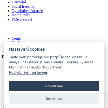
Darování
Social freezing
Gynekologická péče
Intimní péče
Péče o zdraví
Ceník
O nás
Kontakt
Nastavení cookies
Další
Tento web potřebuje pro přizpůsobení obsahu a
analýzu návštěvnosti váš souhlas. Souhlas vyjádříte
Vnitřní řád kliniky
kliknutím na tlačidlo "Povolit vše".
Výroční zprávy
Podrobnější nastavení
.
Příručka kvality
Práva a povinnosti pacientů
Postup pro vyřizování stížností
Povolit vše
Zpracování a ochrana osobních údajů
Nastavení cookies
Mapa webu
Odmítnout
Hotel Tomášov