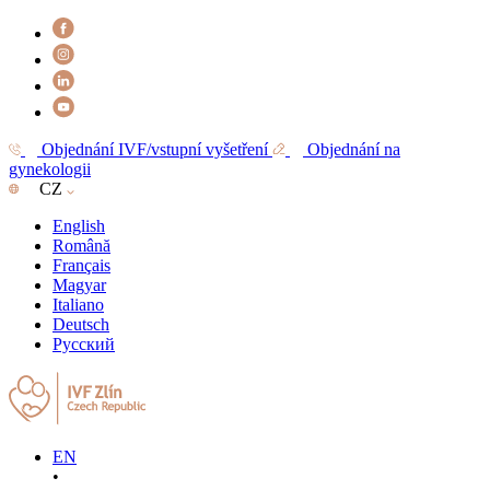
Objednání IVF/vstupní vyšetření
Objednání na
gynekologii
CZ
English
Română
Français
Magyar
Italiano
Deutsch
Русский
EN
•