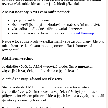
rezerva však může klesat i bez jakýchkoli příznaků.
Znalost hodnoty AMH vám může pomoci:
lépe plánovat budoucnost,
získat větší jistotu při rozhodování o načasování mateřství,
včas odhalit případné snížení ovariální rezervy,
zvážit možnosti zachování plodnosti –
Social Freezing
Nejde o to, abyste kvůli výsledku měnily své životní plány. Jde o to
mít informace, které vám mohou pomoci dělat informovaná
rozhodnutí.
AMH není všechno
Je důležité vědět, že AMH vypovídá především o
množství
zbývajících vajíček
, nikoliv přímo o jejich kvalitě.
A právě zde hraje zásadní roli
věk ženy
.
Stejná hodnota AMH může mít jiný význam u třicetileté a
čtyřicetileté ženy. Zatímco zásoba vajíček může být podobná, s
přibývajícím věkem přirozeně klesá jejich kvalita a zvyšuje se podíl
geneticky změněných vajíček.