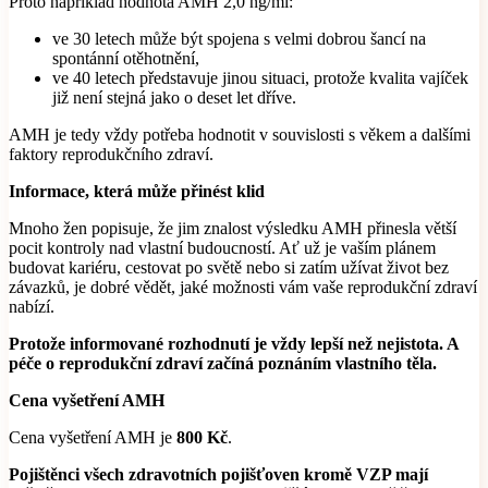
Proto například hodnota AMH 2,0 ng/ml:
ve 30 letech může být spojena s velmi dobrou šancí na
spontánní otěhotnění,
ve 40 letech představuje jinou situaci, protože kvalita vajíček
již není stejná jako o deset let dříve.
AMH je tedy vždy potřeba hodnotit v souvislosti s věkem a dalšími
faktory reprodukčního zdraví.
Informace, která může přinést klid
Mnoho žen popisuje, že jim znalost výsledku AMH přinesla větší
pocit kontroly nad vlastní budoucností. Ať už je vaším plánem
budovat kariéru, cestovat po světě nebo si zatím užívat život bez
závazků, je dobré vědět, jaké možnosti vám vaše reprodukční zdraví
nabízí.
Protože informované rozhodnutí je vždy lepší než nejistota. A
péče o reprodukční zdraví začíná poznáním vlastního těla.
Cena vyšetření AMH
Cena vyšetření AMH je
800 Kč
.
Pojištěnci všech zdravotních pojišťoven kromě VZP mají