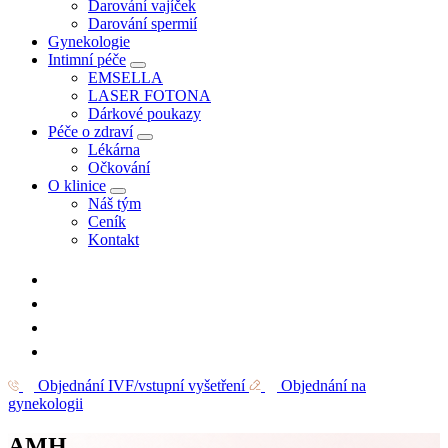
Darování vajíček
Darování spermií
Gynekologie
Intimní péče
EMSELLA
LASER FOTONA
Dárkové poukazy
Péče o zdraví
Lékárna
Očkování
O klinice
Náš tým
Ceník
Kontakt
Objednání IVF/vstupní vyšetření
Objednání na
gynekologii
AMH