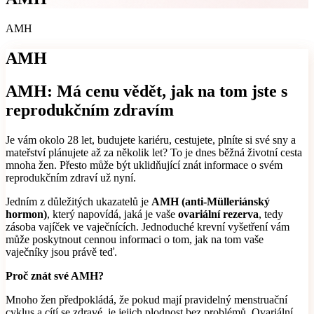
AMH
AMH
AMH: Má cenu vědět, jak na tom jste s
reprodukčním zdravím
Je vám okolo 28 let, budujete kariéru, cestujete, plníte si své sny a
mateřství plánujete až za několik let? To je dnes běžná životní cesta
mnoha žen. Přesto může být uklidňující znát informace o svém
reprodukčním zdraví už nyní.
Jedním z důležitých ukazatelů je
AMH (anti-Mülleriánský
hormon)
, který napovídá, jaká je vaše
ovariální rezerva
, tedy
zásoba vajíček ve vaječnících. Jednoduché krevní vyšetření vám
může poskytnout cennou informaci o tom, jak na tom vaše
vaječníky jsou právě teď.
Proč znát své AMH?
Mnoho žen předpokládá, že pokud mají pravidelný menstruační
cyklus a cítí se zdravé, je jejich plodnost bez problémů. Ovariální