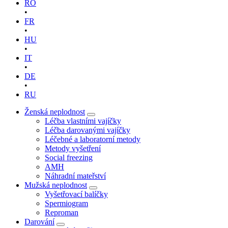
RO
•
FR
•
HU
•
IT
•
DE
•
RU
Ženská neplodnost
Léčba vlastními vajíčky
Léčba darovanými vajíčky
Léčebné a laboratorní metody
Metody vyšetření
Social freezing
AMH
Náhradní mateřství
Mužská neplodnost
Vyšetřovací balíčky
Spermiogram
Reproman
Darování