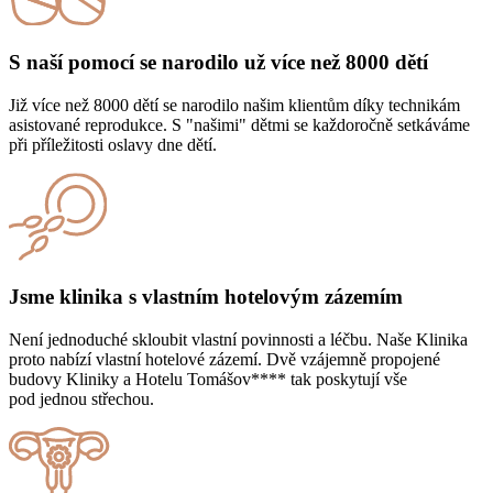
S naší pomocí se narodilo už více než 8000 dětí
Již více než 8000 dětí se narodilo našim klientům díky technikám
asistované reprodukce. S "našimi" dětmi se každoročně setkáváme
při příležitosti oslavy dne dětí.
Jsme klinika s vlastním hotelovým zázemím
Není jednoduché skloubit vlastní povinnosti a léčbu. Naše Klinika
proto nabízí vlastní hotelové zázemí. Dvě vzájemně propojené
budovy Kliniky a Hotelu Tomášov**** tak poskytují vše
pod jednou střechou.