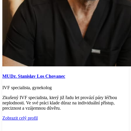
MUDr. Stanislav Los Chovanec
IVF specialista, gynekolog
Zkušený IVF specialista, který již řadu let provází páry léčbou
neplodnosti. Ve své práci klade důraz na individuální přístup,
preciznost a vzájemnou důvěru.
Zobrazit celý profil