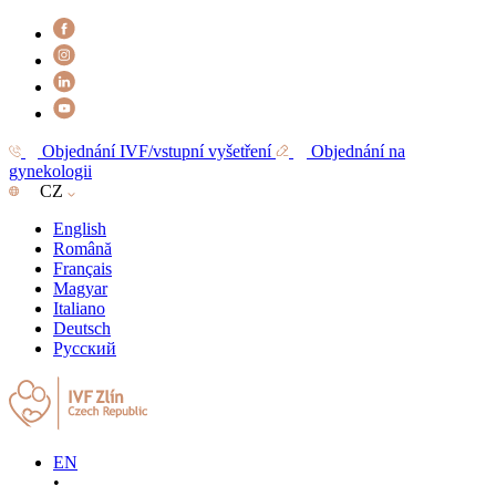
Objednání IVF/vstupní vyšetření
Objednání na
gynekologii
CZ
English
Română
Français
Magyar
Italiano
Deutsch
Русский
EN
•