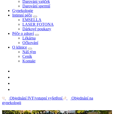
Darování vajíček
Darování spermií
Gynekologie
Intimní péče
EMSELLA
LASER FOTONA
Dárkové poukazy
Péče o zdraví
Lékárna
Očkování
O klinice
Náš tým
Ceník
Kontakt
Objednání IVF/vstupní vyšetření
Objednání na
gynekologii
Pomáháme zakládat rodiny, rádi