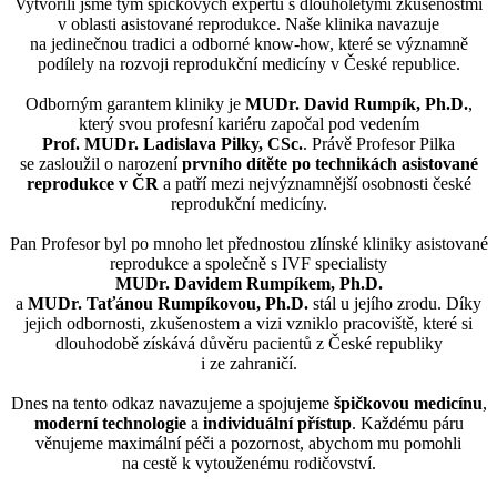
Vytvořili jsme tým špičkových expertů s dlouholetými zkušenostmi
v oblasti asistované reprodukce. Naše klinika navazuje
na jedinečnou tradici a odborné know-how, které se významně
podílely na rozvoji reprodukční medicíny v České republice.
Odborným garantem kliniky je
MUDr. David Rumpík, Ph.D.
,
který svou profesní kariéru započal pod vedením
Prof. MUDr. Ladislava Pilky, CSc.
. Právě Profesor Pilka
se zasloužil o narození
prvního dítěte po technikách asistované
reprodukce v ČR
a patří mezi nejvýznamnější osobnosti české
reprodukční medicíny.
Pan Profesor byl po mnoho let přednostou zlínské kliniky asistované
reprodukce a společně s IVF specialisty
MUDr. Davidem Rumpíkem, Ph.D.
a
MUDr. Taťánou Rumpíkovou, Ph.D.
stál u jejího zrodu. Díky
jejich odbornosti, zkušenostem a vizi vzniklo pracoviště, které si
dlouhodobě získává důvěru pacientů z České republiky
i ze zahraničí.
Dnes na tento odkaz navazujeme a spojujeme
špičkovou medicínu
,
moderní technologie
a
individuální přístup
. Každému páru
věnujeme maximální péči a pozornost, abychom mu pomohli
na cestě k vytouženému rodičovství.