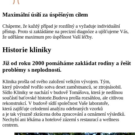
Maximální úsilí za úspěšným cílem
Chápeme, že každý případ je rozdílný a vyžaduje individuální
přístup. Proto si zakládáme na precizní diagnóze a ujišťujeme Vás,
že uděláme maximum pro úspěšnost Vaší léčby.
Historie kliniky
Již od roku 2000
pomáháme zakládat rodiny a řešit
problémy s neplodností.
Klinika prošla od svého založení velkým vývojem. Tým,
který původně tvořilo sotva deset zaměstnanců, se ztrojnásobil.
Sídlo Kliniky se nachází v budově Tomášova, která je nedílnou
součástí baťovské historie.Budova prošla rozsáhlou, ale citlivou
rekonstrukcí. V budově sídlí společnost Vaše laboratoře,
která zajišťuje celodenní analýzu odebraných vzorků
a je tak výrazně zkrácena doba zpracování a oznámení výsledků.
Nechybí ani lékárna a hotelové zázemí s restaurací a wellness
centrem.