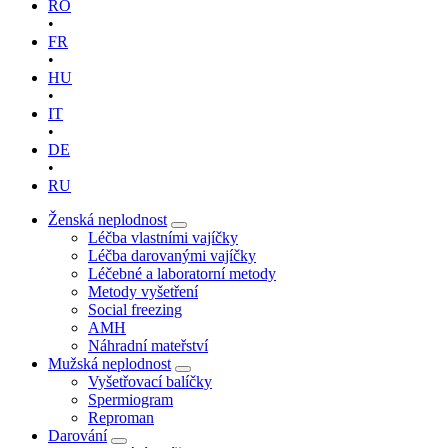
RO
•
FR
•
HU
•
IT
•
DE
•
RU
Ženská neplodnost
Léčba vlastními vajíčky
Léčba darovanými vajíčky
Léčebné a laboratorní metody
Metody vyšetření
Social freezing
AMH
Náhradní mateřství
Mužská neplodnost
Vyšetřovací balíčky
Spermiogram
Reproman
Darování