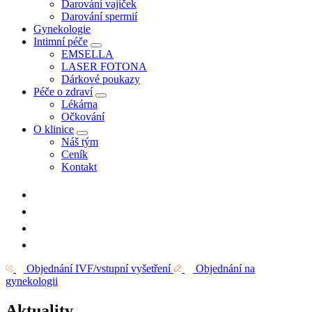
Darování vajíček
Darování spermií
Gynekologie
Intimní péče
EMSELLA
LASER FOTONA
Dárkové poukazy
Péče o zdraví
Lékárna
Očkování
O klinice
Náš tým
Ceník
Kontakt
Objednání IVF/vstupní vyšetření
Objednání na
gynekologii
Aktuality