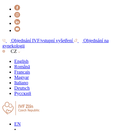
Objednání IVF/vstupní vyšetření
Objednání na
gynekologii
CZ
English
Română
Français
Magyar
Italiano
Deutsch
Русский
EN
•