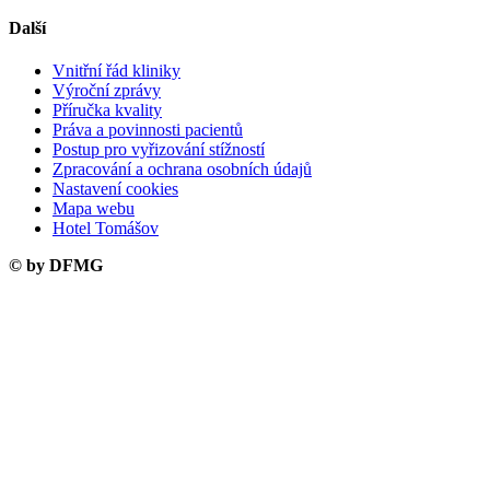
Další
Vnitřní řád kliniky
Výroční zprávy
Příručka kvality
Práva a povinnosti pacientů
Postup pro vyřizování stížností
Zpracování a ochrana osobních údajů
Nastavení cookies
Mapa webu
Hotel Tomášov
© by DFMG