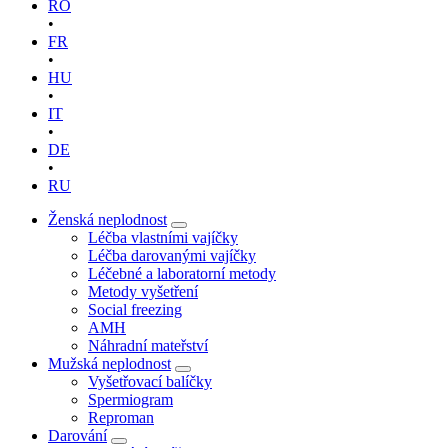
RO
•
FR
•
HU
•
IT
•
DE
•
RU
Ženská neplodnost
Léčba vlastními vajíčky
Léčba darovanými vajíčky
Léčebné a laboratorní metody
Metody vyšetření
Social freezing
AMH
Náhradní mateřství
Mužská neplodnost
Vyšetřovací balíčky
Spermiogram
Reproman
Darování