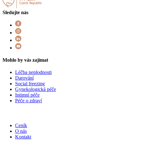
Sledujte nás
Mohlo by vás zajímat
Léčba neplodnosti
Darování
Social freezing
Gynekologická péče
Intimní péče
Péče o zdraví
Ceník
O nás
Kontakt