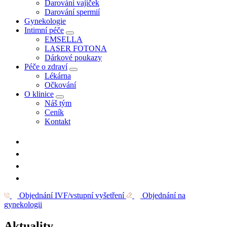
Darování vajíček
Darování spermií
Gynekologie
Intimní péče
EMSELLA
LASER FOTONA
Dárkové poukazy
Péče o zdraví
Lékárna
Očkování
O klinice
Náš tým
Ceník
Kontakt
Objednání IVF/vstupní vyšetření
Objednání na
gynekologii
Aktuality