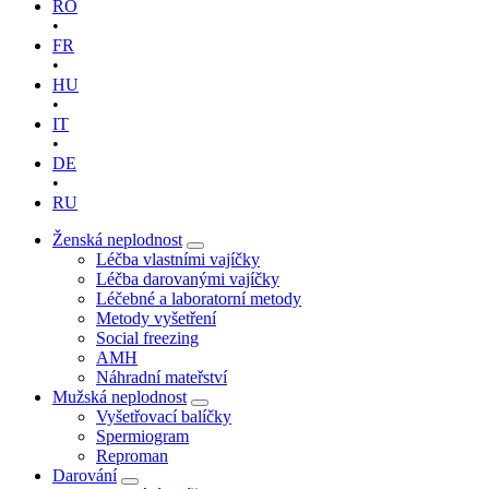
RO
•
FR
•
HU
•
IT
•
DE
•
RU
Ženská neplodnost
Léčba vlastními vajíčky
Léčba darovanými vajíčky
Léčebné a laboratorní metody
Metody vyšetření
Social freezing
AMH
Náhradní mateřství
Mužská neplodnost
Vyšetřovací balíčky
Spermiogram
Reproman
Darování