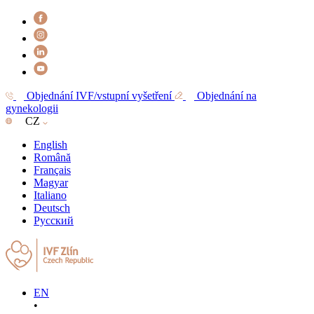
Objednání IVF/vstupní vyšetření
Objednání na
gynekologii
CZ
English
Română
Français
Magyar
Italiano
Deutsch
Русский
EN
•