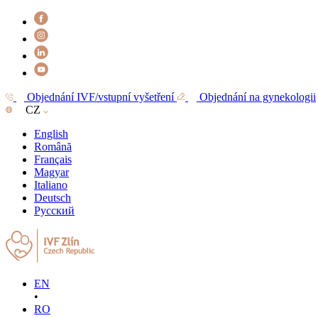
Objednání IVF/vstupní vyšetření
Objednání na gynekologii
CZ
English
Română
Français
Magyar
Italiano
Deutsch
Русский
EN
•
RO