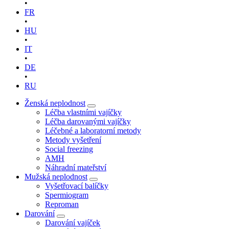
•
FR
•
HU
•
IT
•
DE
•
RU
Ženská neplodnost
Léčba vlastními vajíčky
Léčba darovanými vajíčky
Léčebné a laboratorní metody
Metody vyšetření
Social freezing
AMH
Náhradní mateřství
Mužská neplodnost
Vyšetřovací balíčky
Spermiogram
Reproman
Darování
Darování vajíček