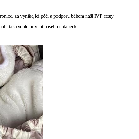
onice, za vynikající péči a podporu během naší IVF cesty.
ohl tak rychle přivítat našeho chlapečka.