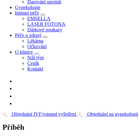
Darování spermií
Gynekologie
Intimní péče
EMSELLA
LASER FOTONA
Dárkové poukazy
Péče o zdraví
Lékárna
Očkování
O klinice
Náš tým
Ceník
Kontakt
Objednání IVF/vstupní vyšetření
Objednání na gynekologii
Příběh